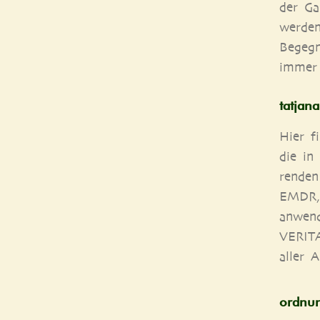
der Gar
wer­den
Begeg­
immer 
tat​ja​
Hier fi
die in 
ren­den
EMDR, e
anwen­d
VERITAS
aller A
ord​nun