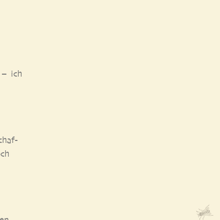
 – ich
chaf­
och