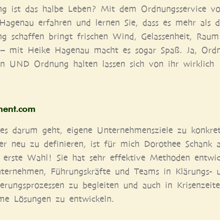
ng ist das hal­be Leben? Mit dem Ord­nungs­ser­vice v
 Hage­nau erfah­ren und ler­nen Sie, dass es mehr als d
g schaf­fen bringt fri­schen Wind, Gelas­sen­heit, Raum
 – mit Hei­ke Hage­nau macht es sogar Spaß. Ja, Ord­
en UND Ord­nung hal­ten las­sen sich von ihr wirk­lich
hent​.com
 dar­um geht, eige­ne Unter­neh­mens­zie­le zu kon­kre­ti
er neu zu defi­nie­ren, ist für mich Doro­thee Schank 
 ers­te Wahl! Sie hat sehr effek­ti­ve Metho­den ent­wi­c
er­neh­men, Füh­rungs­kräf­te und Teams in Klä­rungs- 
de­rungs­pro­zes­sen zu beglei­ten und auch in Kri­sen­zei­t
a­me Lösun­gen zu entwickeln.