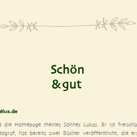
Schön
& gut
ti​us​.de
t die Home­page mei­nes Soh­nes Lukas. Er ist frei­schaf
o­graf, hat bereits zwei Bücher ver­öf­fent­licht, die ers