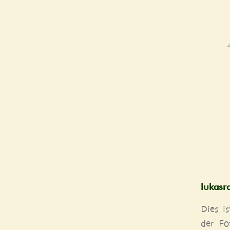
lukas​ra​
Dies is
der Fot