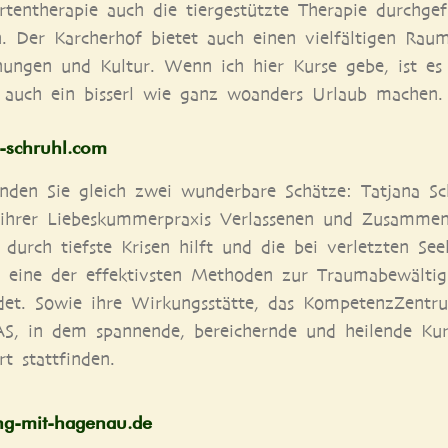
­ten­the­ra­pie auch die tier­ge­stütz­te The­ra­pie durch­ge­
. Der Kar­cher­hof bie­tet auch einen viel­fäl­ti­gen Rau
nun­gen und Kul­tur. Wenn ich hier Kur­se gebe, ist es
auch ein bis­serl wie ganz woan­ders Urlaub machen.
na​-schruhl​.com
n­den Sie gleich zwei wun­der­ba­re Schät­ze: Tat­ja­na Sc
ihrer Lie­bes­kum­mer­pra­xis Ver­las­se­nen und Zusam­men
 durch tiefs­te Kri­sen hilft und die bei ver­letz­ten See­
ine der effek­tivs­ten Metho­den zur Trau­ma­be­wäl­ti­
et. Sowie ihre Wir­kungs­stät­te, das Kom­pe­tenz­Zen­tr
, in dem span­nen­de, berei­chern­de und hei­len­de Kur
rt stattfinden.
g​-mit​-hage​nau​.de