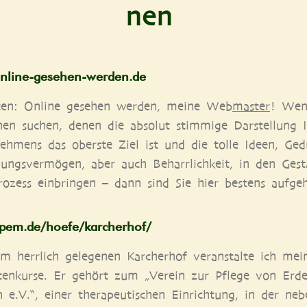
nen
line​-gese​hen​-wer​den​.de
­ten: Online gese­hen wer­den, mei­ne Web
mas­ter
! Wen
en suchen, denen die abso­lut stim­mi­ge Dar­stel­lung 
eh­mens das obers­te Ziel ist und die tol­le Ideen, Ged
­lungs­ver­mö­gen, aber auch Beharr­lich­keit, in den Gest
ro­zess ein­brin­gen – dann sind Sie hier bes­tens aufge
​.de/​h​o​e​f​e​/​k​a​r​c​h​e​r​h​of/
 herr­lich gele­ge­nen Kar­cher­hof ver­an­stal­te ich mei­
­ten­kur­se. Er gehört zum „Ver­ein zur Pfle­ge von Erd
e.V.“, einer the­ra­peu­ti­schen Ein­rich­tung, in der ne