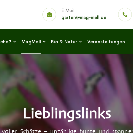
E-Mail
garten@mag-mell.de
sche?
MagMell
Bio & Natur
Veranstaltungen
Lieblingslinks
t voller Schätze – unzählige bunte und spannen