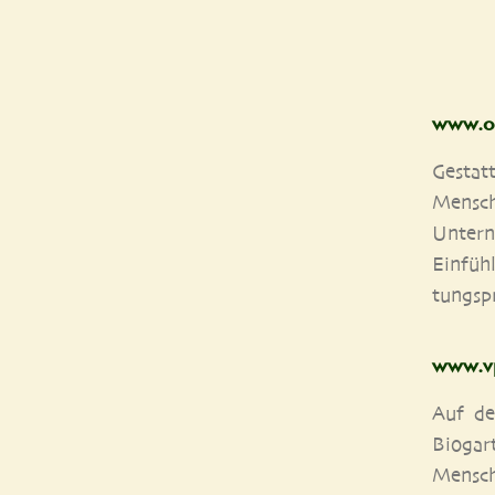
www​.on
Gestat
Men­sch
Unter­n
Ein­füh
tungs­p
www​.vpem
Auf dem
Bio­gar
Mensch 