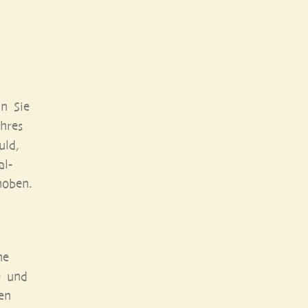
n Sie
Ihres
uld,
al­
hoben.
ne
e und
ben