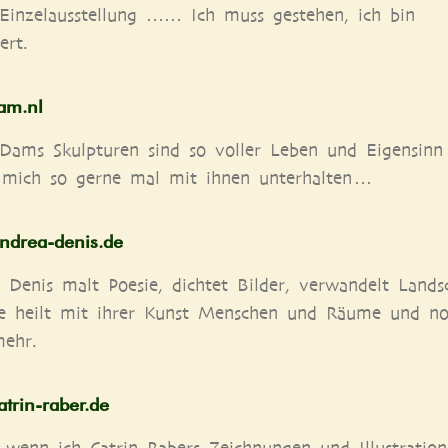
Ein­zel­aus­stel­lung …… Ich muss geste­hen, ich bin
ert.
dam​.nl
 Dams Skulp­tu­ren sind so vol­ler Leben und Eigen­sinn
 mich so ger­ne mal mit ihnen unterhalten …
ndrea​-denis​.de
Denis malt Poe­sie, dich­tet Bil­der, ver­wan­delt Land­s
ie heilt mit ihrer Kunst Men­schen und Räu­me und n
 mehr.
trin​-raber​.de