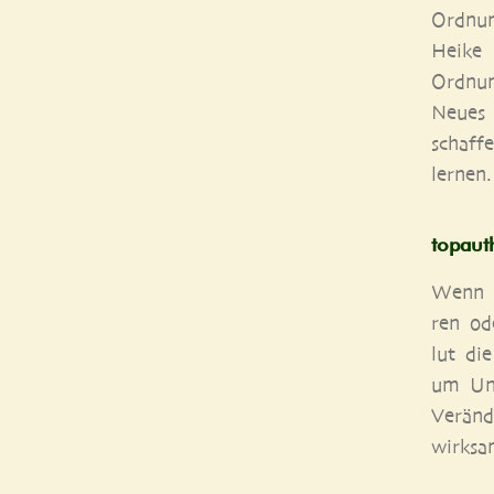
Ord­nu
Hei­ke
Ord­nun
Neu­es
schaf­f
lernen.
topau​t
Wenn es
ren od
lut die
um Unt
Ver­än­
wirk­s