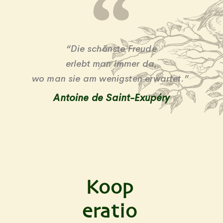
“Die schöns­te Freude
erlebt man immer da,
wo man sie am wenigs­ten erwartet.”
Antoine de Saint-Exupéry
Koop
eratio