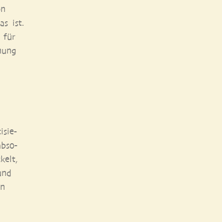
on
as ist.
 für
nung
­sie­
abso­
kelt,
und
en