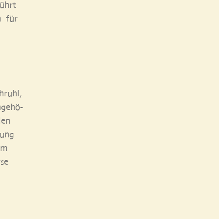
führt
m für
hruhl,
­ge­hö­
len
gung
um
­se