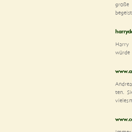
gro­ße 
begeist
har​ry​
Har­ry
wür­de
www​.a
Andrea 
ten. S
vie­les
www​.ca