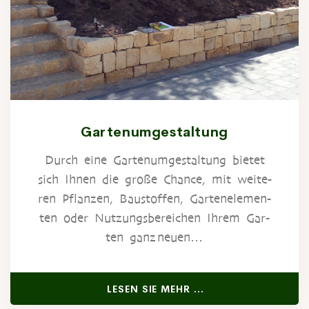
Gartenumgestaltung
Durch eine Gar­ten­um­ge­stal­tung bie­tet
sich Ihnen die gro­ße Chan­ce, mit wei­te­
ren Pflan­zen, Bau­stof­fen, Gar­ten­ele­men­
ten oder Nut­zungs­be­rei­chen Ihrem Gar­
ten ganz neuen…
LESEN SIE MEHR …