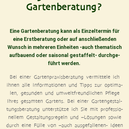
Gartenberatung?
Eine Gar­ten­be­ra­tung kann als Ein­zel­ter­min für
eine Erst­be­ra­tung oder auf anschlie­ßen­den
Wunsch in meh­re­ren Ein­hei­ten ‑auch the­ma­tisch
auf­bau­end oder sai­so­nal gestaf­felt- durch­ge­
führt werden.
Bei einer Gar­ten­pra­xis­be­ra­tung ver­mit­te­le ich
ihnen alle Infor­ma­tio­nen und Tipps zur opti­ma­
len, gesun­den und umwelt­freund­li­chen Pfle­ge
Ihres gesam­ten Gar­tens. Bei einer Gar­ten­ge­stal­
tungs­be­ra­tung unter­stüt­ze ich Sie mit pro­fes­sio­
nel­lem Gestal­tungs­re­geln und –Lösun­gen sowie
durch eine Fül­le von –auch aus­ge­fal­le­nen- Ideen