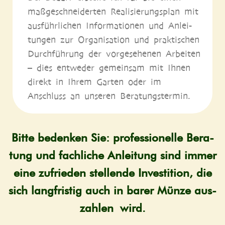
maß­ge­schnei­der­ten Rea­li­sie­rungs­plan mit
aus­führ­li­chen Infor­ma­tio­nen und Anlei­
tun­gen zur Orga­ni­sa­ti­on und prak­ti­schen
Durch­füh­rung der vor­ge­se­he­nen Arbei­ten
– dies ent­we­der gemein­sam mit Ihnen
direkt in Ihrem Gar­ten oder im
Anschluss an unse­ren Beratungstermin.
Bit­te beden­ken Sie: pro­fes­sio­nel­le Bera­
tung und fach­li­che Anlei­tung sind immer
eine zufrie­den stel­len­de Inves­ti­ti­on, die
sich lang­fris­tig auch in barer Mün­ze aus­
zah­len wird.