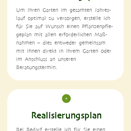
Um Ihren Gar­ten im gesam­ten Jah­res­
lauf opti­mal zu ver­sor­gen, erstel­le ich
für Sie auf Wunsch einen Pflan­zen­pfle­
ge­plan mit allen erfor­der­li­chen Maß­
nah­men – dies ent­we­der gemein­sam
mit Ihnen direkt in ihrem Gar­ten oder
im Anschluss an unse­ren
Beratungstermin.
7
Realisierungsplan
Bei Bedarf erstel­le ich für Sie einen