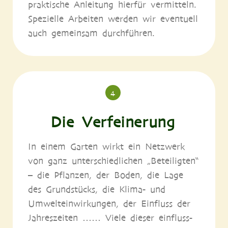
prak­ti­sche Anlei­tung hier­für ver­mit­teln.
Spe­zi­el­le Arbei­ten wer­den wir even­tu­ell
auch gemein­sam durchführen.
4
Die Verfeinerung
In einem Gar­ten wirkt ein Netz­werk
von ganz unter­schied­li­chen „Betei­lig­ten“
– die Pflan­zen, der Boden, die Lage
des Grund­stücks, die Kli­ma- und
Umwelt­ein­wir­kun­gen, der Ein­fluss der
Jah­res­zei­ten …… Vie­le die­ser ein­fluss­