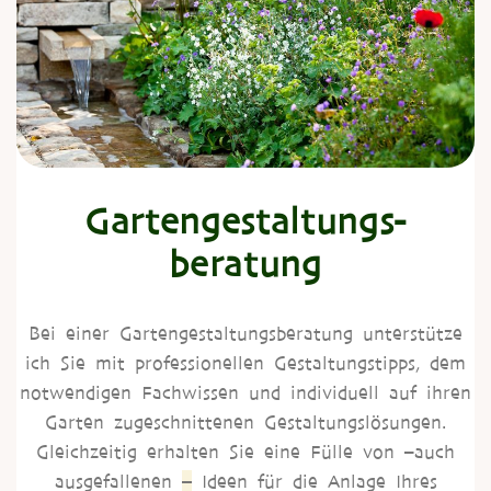
Gartengestaltungs-
beratung
Bei einer Gar­ten­ge­stal­tungs­be­ra­tung unter­stüt­ze
ich Sie mit pro­fes­sio­nel­len Gestal­tungs­tipps, dem
not­wen­di­gen Fach­wis­sen und indi­vi­du­ell auf ihren
Gar­ten zuge­schnit­te­nen Gestal­tungs­lö­sun­gen.
Gleich­zei­tig erhal­ten Sie eine Fül­le von –auch
–
aus­ge­fal­le­nen
Ideen für die Anla­ge Ihres