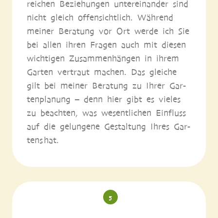
rei­chen Bezie­hun­gen unter­ein­an­der sind
nicht gleich offen­sicht­lich. Wäh­rend
mei­ner Bera­tung vor Ort wer­de ich Sie
bei allen ihren Fra­gen auch mit die­sen
wich­ti­gen Zusam­men­hän­gen in ihrem
Gar­ten ver­traut machen. Das glei­che
gilt bei mei­ner Bera­tung zu Ihrer Gar­
ten­pla­nung – denn hier gibt es vie­les
zu beach­ten, was wesent­li­chen Ein­fluss
auf die gelun­ge­ne Gestal­tung Ihres Gar­
tens hat.
5