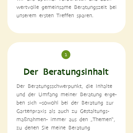
wert­vol­le gemein­sa­me Bera­tungs­zeit bei
unse­rem ers­ten Tref­fen sparen.
2
Der Beratungsinhalt
Der Bera­tungs­schwer­punkt, die Inhal­te
und der Umfang mei­ner Bera­tung erge­
ben sich –sowohl bei der Bera­tung zur
Gar­ten­pra­xis als auch zu Gestal­tungs­
maß­nah­men- immer aus den „The­men“,
zu denen Sie mei­ne Bera­tung