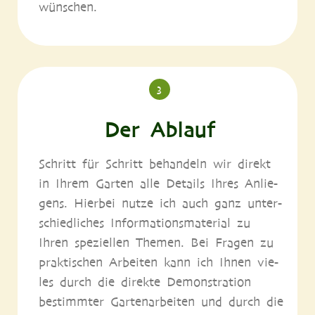
wünschen.
3
Der Ablauf
Schritt für Schritt behan­deln wir direkt
in Ihrem Gar­ten alle Details Ihres Anlie­
gens. Hier­bei nut­ze ich auch ganz unter­
schied­li­ches Infor­ma­ti­ons­ma­te­ri­al zu
Ihren spe­zi­el­len The­men. Bei Fra­gen zu
prak­ti­schen Arbei­ten kann ich Ihnen vie­
les durch die direk­te Demons­tra­ti­on
bestimm­ter Gar­ten­ar­bei­ten und durch die