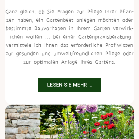
Ganz gleich, ob Sie Fra­gen zur Pfle­ge Ihrer Pflan­
zen haben, ein Gar­ten­beet anle­gen möch­ten oder
bestimm­te Bau­vor­ha­ben in Ihrem Gar­ten ver­wirk­
li­chen wol­len … bei einer Gar­ten­pra­xis­be­ra­tung
ver­mit­te­le ich Ihnen das erfor­der­li­che Pro­fi­wis­sen
zur gesun­den und umwelt­freund­li­chen Pfle­ge oder
zur opti­ma­len Anla­ge Ihres Gartens.
LESEN SIE MEHR …