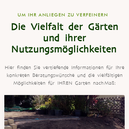
UM IHR ANLIE­GEN ZU VERFEINERN
Die Vielfalt der Gärten
und ihrer
Nutzungsmöglichkeiten
Hier fin­den Sie ver­tie­fen­de Infor­ma­tio­nen für Ihre
kon­kre­ten Bera­tungs­wün­sche und die viel­fäl­ti­gen
Mög­lich­kei­ten für IHREN Gar­ten nach Maß: