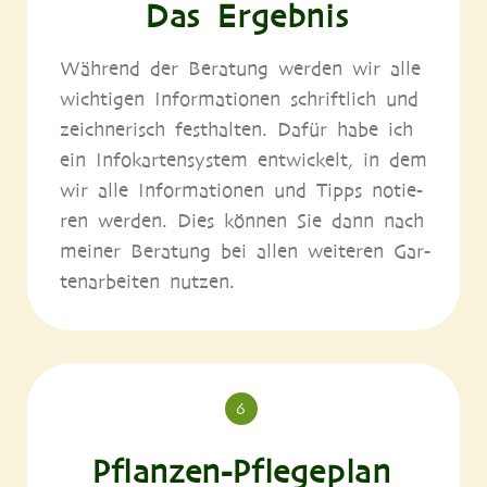
Das Ergebnis
Wäh­rend der Bera­tung wer­den wir alle
wich­ti­gen Infor­ma­tio­nen schrift­lich und
zeich­ne­risch fest­hal­ten. Dafür habe ich
ein Info­kar­ten­sys­tem ent­wi­ckelt, in dem
wir alle Infor­ma­tio­nen und Tipps notie­
ren wer­den. Dies kön­nen Sie dann nach
mei­ner Bera­tung bei allen wei­te­ren Gar­
ten­ar­bei­ten nutzen.
6
Pflanzen-Pflegeplan