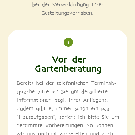
bei der Ver­wirk­li­chung Ihrer
Gestaltungsvorhaben.
1
Vor der
Gartenberatung
Bereits bei der tele­fo­ni­schen Ter­min­ab­
spra­che bit­te ich Sie um detail­lier­te
Infor­ma­tio­nen bzgl. Ihres Anlie­gens.
Zudem gibt es immer schon ein paar
“Haus­auf­ga­ben”, sprich: ich bit­te Sie um
bestimm­te Vor­be­rei­tun­gen. So kön­nen
wir uns opti­mal vor­be­rei­ten und auch