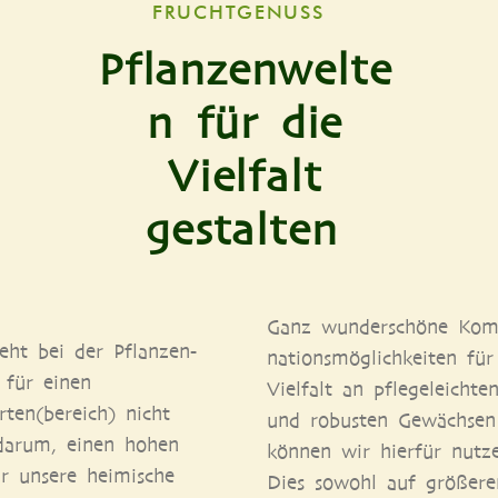
FRUCHTGENUSS
Pflanzenwelte
n für die
Vielfalt
gestalten
Ganz wun­der­schö­ne Kom­
eht bei der Pflan­zen­
na­ti­ons­mög­lich­kei­ten fü
 für einen
Viel­falt an pfle­ge­leich­te
rten(bereich) nicht
und robus­ten Gewäch­sen
 dar­um, einen hohen
kön­nen wir hier­für nut­z
 unse­re hei­mi­sche
Dies sowohl auf grö­ße­re