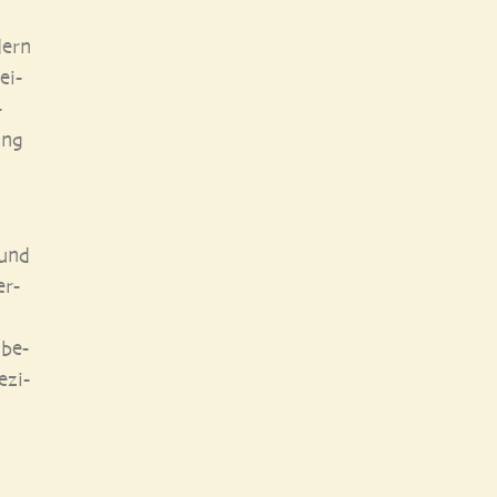
dern
ei­
­
ung
 und
er­
­be­
­zi­
,