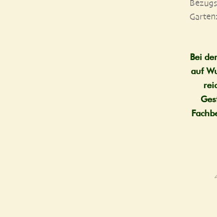
Bezugs­
Garten
Bei der
auf Wu
rei
Gest
Fach­be