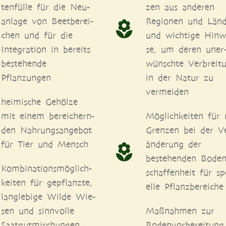
ten­fül­le für die Neu­
zen aus ande­ren
an­la­ge von Beet­be­rei­
Regio­nen und Län­
chen und für die
und wich­ti­ge Hin­w
Inte­gra­ti­on in bereits
se, um deren uner
bestehen­de
wünsch­te Ver­brei­t
Pflanzungen
in der Natur zu
vermeiden
hei­mi­sche Gehöl­ze
mit einem berei­chern­
Mög­lich­kei­ten für
den Nah­rungs­an­ge­bot
Gren­zen bei der V
für Tier und Mensch
än­de­rung der
bestehen­den Boden
Kom­bi­na­ti­ons­mög­lich­
schaf­fen­heit für spe
kei­ten für gepflanz­te,
el­le Pflanzbereiche
lang­le­bi­ge Wil­de Wie­
sen und sinn­vol­le
Maß­nah­men zur
Saat­gut­mi­schun­gen
Boden­vor­be­rei­tung