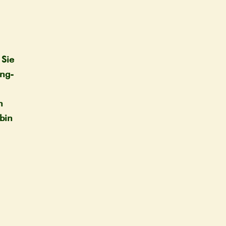
 Sie
ang­
n
n
 bin