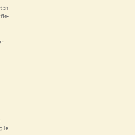
­ten
fle­
n
r­
e
l­le