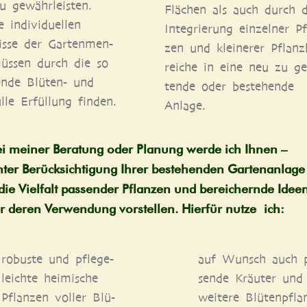
u gewähr­leis­ten.
Flä­chen als auch durch d
indi­vi­du­el­len
Inte­grie­rung ein­zel­ner P
is­se der Gar­ten­men­
zen und klei­ne­rer Pflanz­
üs­sen durch die so
rei­che in eine neu zu ge
hen­de Blü­ten- und
ten­de oder bestehen­de
l­le Erfül­lung finden.
Anlage.
i mei­ner Bera­tung oder Pla­nung wer­de ich Ihnen –
ter Berück­sich­ti­gung Ihrer bestehen­den Gar­ten­an­la­ge
die Viel­falt pas­sen­der Pflan­zen und berei­chern­de Idee
r deren Ver­wen­dung vor­stel­len. Hier­für nut­ze ich:
robus­te und pfle­ge­
auf Wunsch auch p
leich­te hei­mi­sche
sen­de Kräu­ter und
Pflan­zen vol­ler Blü­
wei­te­re Blü­ten­pfla