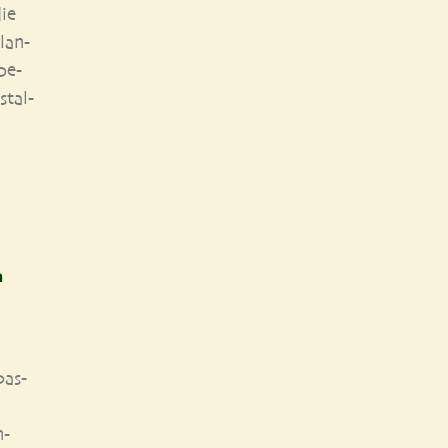
ie
flan­
be­
stal­
n
as­
n­