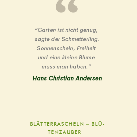
“Gar­ten ist nicht genug,
sag­te der Schmet­ter­ling.
Son­nen­schein, Freiheit
und eine klei­ne Blume
muss man haben.”
Hans Chris­ti­an Andersen
BLÄT­TER­RA­SCHELN – BLÜ­
TEN­ZAU­BER –