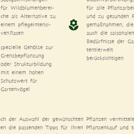
für Wild­blu­men­be­rei­
für alle Pflanz­ar­bei
che als Alter­na­ti­ve zu
und zu gesun­den P
einem pfle­ge­inten­si­
ge­maß­nah­men, die
ven Rasen
auch die sai­so­na­le
Bedürf­nis­se der Ga
spe­zi­el­le Gehöl­ze zur
ten­tier­welt
Grenz­be­pflan­zung
berücksichtigen
oder Struk­tur­bil­dung
mit einem hohen
Schutz­wert für
Gartenvögel
ach der Aus­wahl der gewünsch­ten Pflan­zen ver­mit­te­l
en die pas­sen­den Tipps für Ihren Pflan­zen­kauf und to