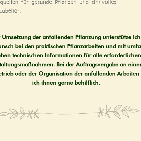
quel­len für gesun­de Pflan­zen und sinn­vol­les
zubehör.
 Umset­zung der anfal­len­den Pflan­zung unter­stüt­ze ich
nsch bei den prak­ti­schen Pflanz­ar­bei­ten und mit umf
­chen tech­ni­schen Infor­ma­tio­nen für alle erfor­der­li­che
al­tungs­maß­nah­men. Bei der Auf­trags­ver­ga­be an eine
­trieb oder der Orga­ni­sa­ti­on der anfal­len­den Arbei­ten
ich ihnen ger­ne behilflich.