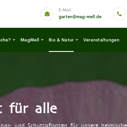
E-Mail
garten@mag-mell.de
sche?
MagMell
Bio & Natur
Veranstaltungen
 für alle
ngs- und Schutzpflanzen für unsere heimische