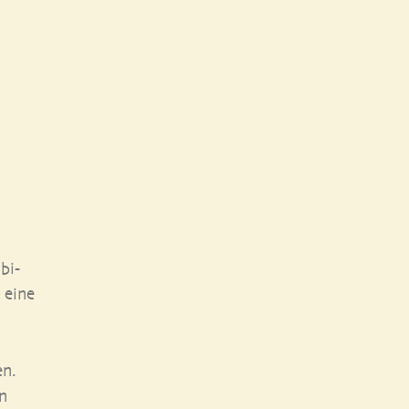
bi­
r eine
n
en.
n