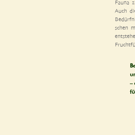
Fau­na z
Auch die 
Bedürf­n
schen m
ent­ste­
Frucht­fü
Be
un
– 
fü