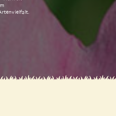
um
tenvielfalt.