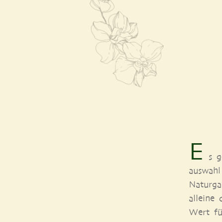
E
s g
aus­wahl
Naturga
allei­ne
Wert für