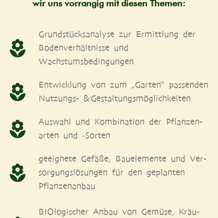
wir uns vor­ran­gig mit die­sen Themen:
Grund­stücks­ana­ly­se zur Ermitt­lung der
Boden­ver­hält­nis­se und
Wachstumsbedingungen
Ent­wick­lung von zum „Gar­ten“ pas­sen­den
Nut­zungs- & Gestaltungsmöglichkeiten
Aus­wahl und Kom­bi­na­ti­on der Pflan­zen­
ar­ten und ‑Sor­ten
geeig­ne­te Gefä­ße, Bau­ele­men­te und Ver­
sor­gungs­lö­sun­gen für den geplan­ten
Pflanzenanbau
BIO­lo­gi­scher Anbau von Gemü­se, Kräu­