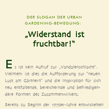
DER SLO­GAN DER URBAN
GARDENING-BEWEGUNG:
„Widerstand ist
fruchtbar!“
E
s ist kein Auf­ruf zur „Van­da­len­schlacht“.
Viel­mehr ist dies die Auf­for­de­rung zur “neu­en
Lust am Gärt­nern“ und die Inspi­ra­ti­on für sich
neu ent­fal­ten­de, berei­chern­de und befrie­di­gen­
de­re For­men des Zusammenwirkens.
Bereits zu Beginn der 1970er-Jah­re ent­wi­ckel­ten