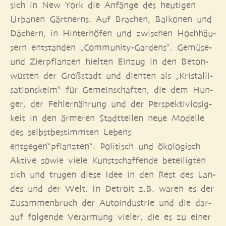
sich in New York die Anfän­ge des heu­ti­gen
Urba­nen Gärt­nerns. Auf Bra­chen, Bal­ko­nen und
Dächern, in Hin­ter­hö­fen und zwi­schen Hoch­häu­
sern ent­stan­den „Com­mu­ni­ty-Gar­dens“. Gemü­se-
und Zier­pflan­zen hiel­ten Ein­zug in den Beton­
wüs­ten der Groß­stadt und dien­ten als „Kris­tal­li­
sa­ti­ons­keim“ für Gemein­schaf­ten, die dem Hun­
ger, der Fehl­ernäh­rung und der Per­spek­tiv­lo­sig­
keit in den ärme­ren Stadt­tei­len neue Model­le
des selbst­be­stimm­ten Lebens
entgegen“pflanzten“. Poli­tisch und öko­lo­gisch
Akti­ve sowie vie­le Kunst­schaf­fen­de betei­lig­ten
sich und tru­gen die­se Idee in den Rest des Lan­
des und der Welt. In Detroit z.B. waren es der
Zusam­men­bruch der Auto­in­dus­trie und die dar­
auf fol­gen­de Ver­ar­mung vie­ler, die es zu einer