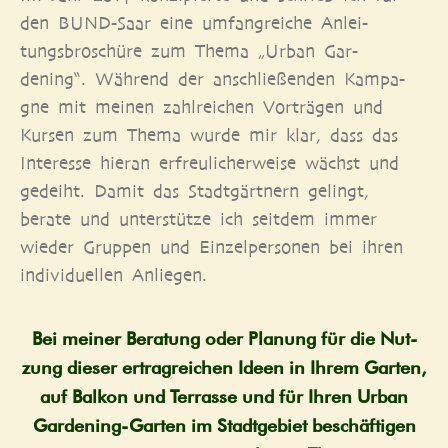
den BUND-Saar eine umfang­rei­che Anlei­
tungs­bro­schü­re zum The­ma „Urban Gar­
dening“. Wäh­rend der anschlie­ßen­den Kam­pa­
gne mit mei­nen zahl­rei­chen Vor­trä­gen und
Kur­sen zum The­ma wur­de mir klar, dass das
Inter­es­se hier­an erfreu­li­cher­wei­se wächst und
gedeiht. Damit das Stadt­gärt­nern gelingt,
bera­te und unter­stüt­ze ich seit­dem immer
wie­der Grup­pen und Ein­zel­per­so­nen bei ihren
indi­vi­du­el­len Anliegen.
Bei mei­ner Bera­tung oder Pla­nung für die Nut­
zung die­ser ertrag­rei­chen Ideen in Ihrem Gar­ten,
auf Bal­kon und Ter­ras­se und für Ihren Urban
Gar­dening-Gar­ten im Stadt­ge­biet beschäf­ti­gen