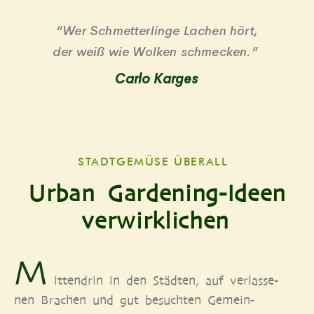
“Wer Schmet­ter­lin­ge Lachen hört,
der weiß wie Wol­ken schmecken.”
Car­lo Karges
STADT­GE­MÜ­SE ÜBERALL
Urban Gardening-Ideen
verwirklichen
M
it­ten­drin in den Städ­ten, auf ver­las­se­
nen Bra­chen und gut besuch­ten Gemein­