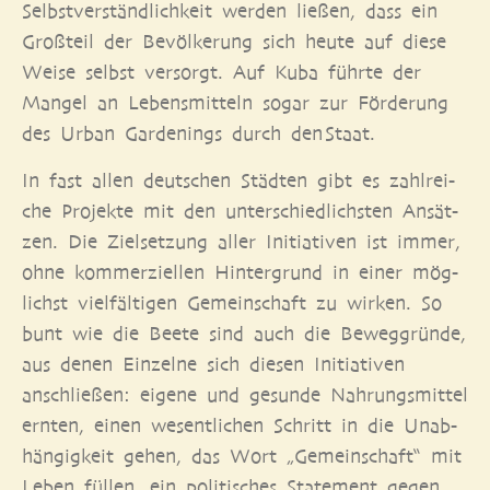
Selbst­ver­ständ­lich­keit wer­den lie­ßen, dass ein
Groß­teil der Bevöl­ke­rung sich heu­te auf die­se
Wei­se selbst ver­sorgt. Auf Kuba führ­te der
Man­gel an Lebens­mit­teln sogar zur För­de­rung
des Urban Gar­denings durch den Staat.
In fast allen deut­schen Städ­ten gibt es zahl­rei­
che Pro­jek­te mit den unter­schied­lichs­ten Ansät­
zen. Die Ziel­set­zung aller Initia­ti­ven ist immer,
ohne kom­mer­zi­el­len Hin­ter­grund in einer mög­
lichst viel­fäl­ti­gen Gemein­schaft zu wir­ken. So
bunt wie die Bee­te sind auch die Beweg­grün­de,
aus denen Ein­zel­ne sich die­sen Initia­ti­ven
anschlie­ßen: eige­ne und gesun­de Nah­rungs­mit­tel
ern­ten, einen wesent­li­chen Schritt in die Unab­
hän­gig­keit gehen, das Wort „Gemein­schaft“ mit
Leben fül­len, ein poli­ti­sches State­ment gegen