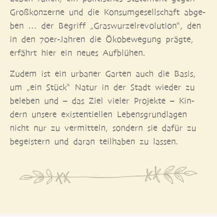
Groß­kon­zer­ne und die Kon­sum­ge­sell­schaft abge­
ben … der Begriff „Gras­wur­zel­re­vo­lu­ti­on“, den
in den 70er-Jah­ren die Öko­be­we­gung präg­te,
erfährt hier ein neu­es Aufblühen.
Zudem ist ein urba­ner Gar­ten auch die Basis,
um „ein Stück“ Natur in der Stadt wie­der zu
bele­ben und – das Ziel vie­ler Pro­jek­te – Kin­
dern unse­re exis­ten­ti­el­len Lebens­grund­la­gen
nicht nur zu ver­mit­teln, son­dern sie dafür zu
begeis­tern und dar­an teil­ha­ben zu lassen.