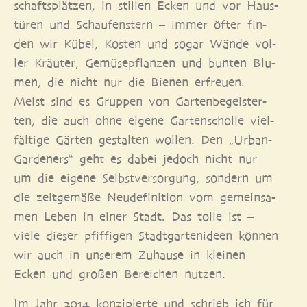
schafts­plät­zen, in stil­len Ecken und vor Haus­
tü­ren und Schau­fens­tern – immer öfter fin­
den wir Kübel, Kos­ten und sogar Wän­de vol­
ler Kräu­ter, Gemü­se­pflan­zen und bun­ten Blu­
men, die nicht nur die Bie­nen erfreu­en.
Meist sind es Grup­pen von Gar­ten­be­geis­ter­
ten, die auch ohne eige­ne Gar­ten­schol­le viel­
fäl­ti­ge Gär­ten gestal­ten wol­len. Den „Urban-
Gar­den­ers“ geht es dabei jedoch nicht nur
um die eige­ne Selbst­ver­sor­gung, son­dern um
die zeit­ge­mä­ße Neu­de­fi­ni­ti­on vom gemein­sa­
men Leben in einer Stadt. Das tol­le ist –
vie­le die­ser pfif­fi­gen Stadt­gar­ten­ideen kön­nen
wir auch in unse­rem Zuhau­se in klei­nen
Ecken und gro­ßen Berei­chen nutzen.
Im Jahr 2014 kon­zi­pier­te und schrieb ich für