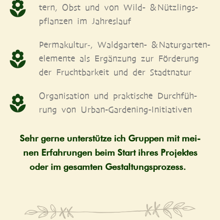
tern, Obst und von Wild- & Nütz­lings­
pflan­zen im Jahreslauf
Permakultur‑, Wald­gar­ten- & Natur­gar­ten­
ele­men­te als Ergän­zung zur För­de­rung
der Frucht­bar­keit und der Stadtnatur
Orga­ni­sa­ti­on und prak­ti­sche Durch­füh­
rung von Urban-Gardening-Initiativen
Sehr ger­ne unter­stüt­ze ich Grup­pen mit mei­
nen Erfah­run­gen beim Start ihres Pro­jek­tes
oder im gesam­ten Gestaltungsprozess.