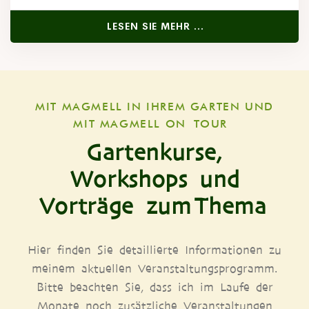
LESEN SIE MEHR …
MIT MAG­MELL IN IHREM GAR­TEN UND
MIT MAG­MELL ON TOUR
Gartenkurse,
Workshops und
Vorträge zum Thema
Hier fin­den Sie detail­lier­te Infor­ma­tio­nen zu
mei­nem aktu­el­len Ver­an­stal­tungs­pro­gramm.
Bit­te beach­ten Sie, dass ich im Lau­fe der
Mona­te noch zusätz­li­che Ver­an­stal­tun­gen