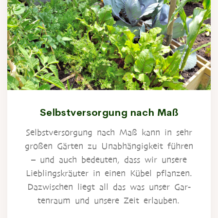
Selbstversorgung nach Maß
Selbst­ver­sor­gung nach Maß kann in sehr
gro­ßen Gär­ten zu Unab­hän­gig­keit füh­ren
– und auch bedeu­ten, dass wir unse­re
Lieb­lings­kräu­ter in einen Kübel pflan­zen.
Dazwi­schen liegt all das was unser Gar­
ten­raum und unse­re Zeit erlauben.