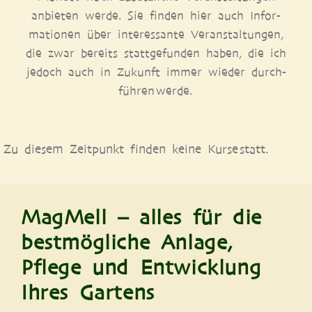
anbie­ten wer­de. Sie fin­den hier auch Infor­
ma­tio­nen über inter­es­san­te Ver­an­stal­tun­gen,
die zwar bereits statt­ge­fun­den haben, die ich
jedoch auch in Zukunft immer wie­der durch­
füh­ren werde.
Zu die­sem Zeit­punkt fin­den kei­ne Kur­se statt.
MagMell – alles für die
bestmögliche Anlage,
Pflege und Entwicklung
Ihres Gartens