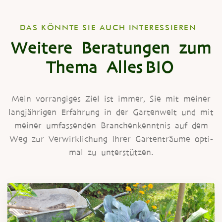
DAS KÖNN­TE SIE AUCH INTERESSIEREN
Weitere Beratungen zum
Thema Alles BIO
Mein vor­ran­gi­ges Ziel ist immer, Sie mit mei­ner
lang­jäh­ri­gen Erfah­rung in der Gar­ten­welt und mit
mei­ner umfas­sen­den Bran­chen­kennt­nis auf dem
Weg zur Ver­wirk­li­chung Ihrer Gar­ten­träu­me opti­
mal zu unterstützen.